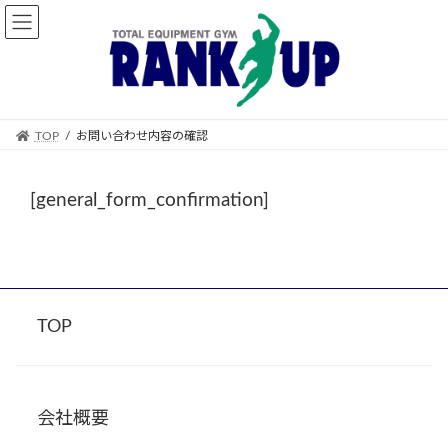
コ
ナ
ン
ビ
テ
ゲ
ン
ー
ツ
シ
TOP
お問い合わせ内容の確認
へ
ョ
ス
ン
[general_form_confirmation]
キ
に
ッ
移
プ
動
TOP
会社概要